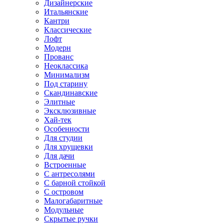
Дизайнерские
Итальянские
Кантри
Классические
Лофт
Модерн
Прованс
Неоклассика
Минимализм
Под старину
Скандинавские
Элитные
Эксклюзивные
Хай-тек
Особенности
Для студии
Для хрущевки
Для дачи
Встроенные
С антресолями
С барной стойкой
С островом
Малогабаритные
Модульные
Скрытые ручки