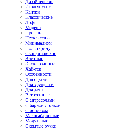
Дизайнерские
Итальянские
Кантри
Классические
Лофт
Модерн
Прованс
Неоклассика
Минимализм
Под старину
Скандинавские
Элитные
Эксклюзивные
Хай-тек
Особенности
Для студии
Для хрущевки
Для дачи
Встроенные
С антресолями
С барной стойкой
С островом
Малогабаритные
Модульные
Скрытые ручки