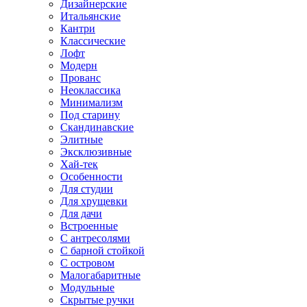
Дизайнерские
Итальянские
Кантри
Классические
Лофт
Модерн
Прованс
Неоклассика
Минимализм
Под старину
Скандинавские
Элитные
Эксклюзивные
Хай-тек
Особенности
Для студии
Для хрущевки
Для дачи
Встроенные
С антресолями
С барной стойкой
С островом
Малогабаритные
Модульные
Скрытые ручки