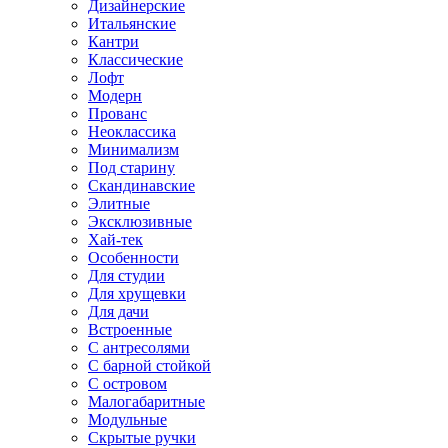
Дизайнерские
Итальянские
Кантри
Классические
Лофт
Модерн
Прованс
Неоклассика
Минимализм
Под старину
Скандинавские
Элитные
Эксклюзивные
Хай-тек
Особенности
Для студии
Для хрущевки
Для дачи
Встроенные
С антресолями
С барной стойкой
С островом
Малогабаритные
Модульные
Скрытые ручки