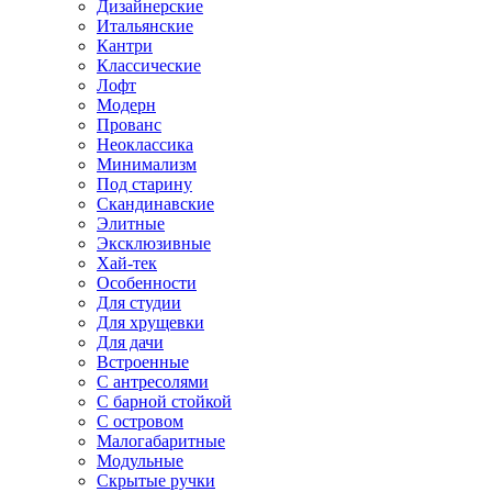
Дизайнерские
Итальянские
Кантри
Классические
Лофт
Модерн
Прованс
Неоклассика
Минимализм
Под старину
Скандинавские
Элитные
Эксклюзивные
Хай-тек
Особенности
Для студии
Для хрущевки
Для дачи
Встроенные
С антресолями
С барной стойкой
С островом
Малогабаритные
Модульные
Скрытые ручки