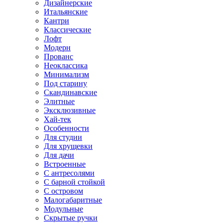
Дизайнерские
Итальянские
Кантри
Классические
Лофт
Модерн
Прованс
Неоклассика
Минимализм
Под старину
Скандинавские
Элитные
Эксклюзивные
Хай-тек
Особенности
Для студии
Для хрущевки
Для дачи
Встроенные
С антресолями
С барной стойкой
С островом
Малогабаритные
Модульные
Скрытые ручки