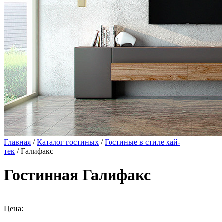
Главная
/
Каталог гостиных
/
Гостиные в стиле хай-
тек
/ Галифакс
Гостинная Галифакс
Цена: