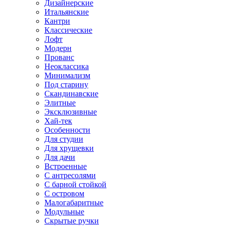
Дизайнерские
Итальянские
Кантри
Классические
Лофт
Модерн
Прованс
Неоклассика
Минимализм
Под старину
Скандинавские
Элитные
Эксклюзивные
Хай-тек
Особенности
Для студии
Для хрущевки
Для дачи
Встроенные
С антресолями
С барной стойкой
С островом
Малогабаритные
Модульные
Скрытые ручки