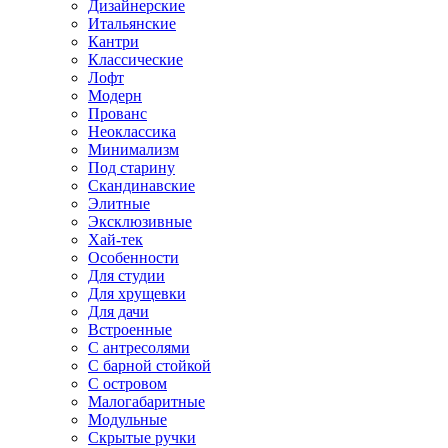
Дизайнерские
Итальянские
Кантри
Классические
Лофт
Модерн
Прованс
Неоклассика
Минимализм
Под старину
Скандинавские
Элитные
Эксклюзивные
Хай-тек
Особенности
Для студии
Для хрущевки
Для дачи
Встроенные
С антресолями
С барной стойкой
С островом
Малогабаритные
Модульные
Скрытые ручки