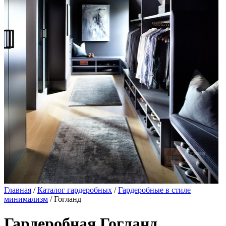
Главная
/
Каталог гардеробных
/
Гардеробные в стиле
минимализм
/ Гогланд
Гардеробная Гогланд