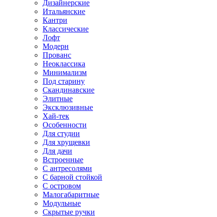
Дизайнерские
Итальянские
Кантри
Классические
Лофт
Модерн
Прованс
Неоклассика
Минимализм
Под старину
Скандинавские
Элитные
Эксклюзивные
Хай-тек
Особенности
Для студии
Для хрущевки
Для дачи
Встроенные
С антресолями
С барной стойкой
С островом
Малогабаритные
Модульные
Скрытые ручки