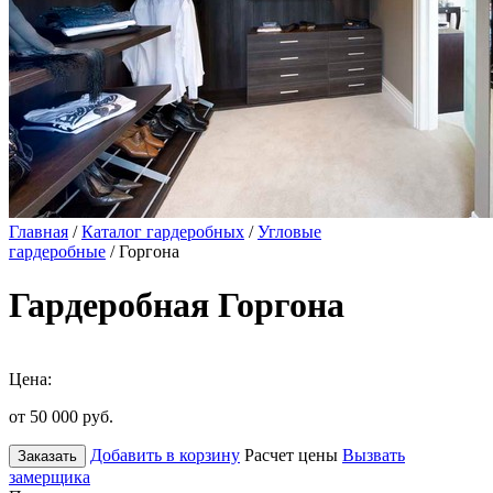
Главная
/
Каталог гардеробных
/
Угловые
гардеробные
/ Горгона
Гардеробная Горгона
Цена:
от 50 000
руб.
Добавить в корзину
Расчет цены
Вызвать
Заказать
замерщика