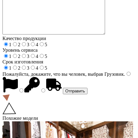
Качество продукции
1
2
3
4
5
Уровень сервиса
1
2
3
4
5
Срок изготовления
1
2
3
4
5
Пожалуйста, докажите, что вы человек, выбрав
Грузовик
.
Похожие модели