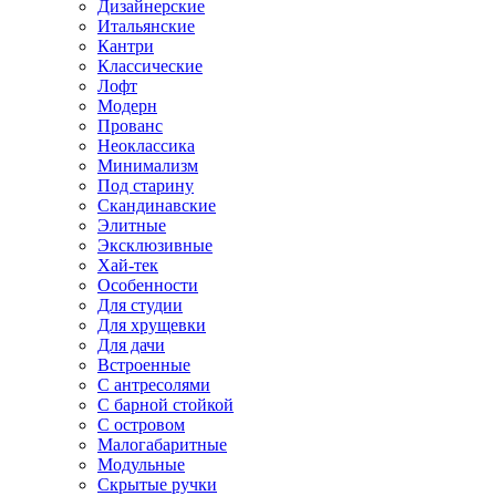
Дизайнерские
Итальянские
Кантри
Классические
Лофт
Модерн
Прованс
Неоклассика
Минимализм
Под старину
Скандинавские
Элитные
Эксклюзивные
Хай-тек
Особенности
Для студии
Для хрущевки
Для дачи
Встроенные
С антресолями
С барной стойкой
С островом
Малогабаритные
Модульные
Скрытые ручки