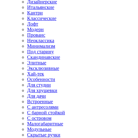
Дизайнерские
Итальянские
Кантри
Классические
Лофт
Модерн
Прованс
Неоклассика
Минимализм
Под старину
Скандинавские
Элитные
Эксклюзивные
Хай-тек
Особенности
Для студии
Для хрущевки
Для дачи
Встроенные
С антресолями
С барной стойкой
С островом
Малогабаритные
Модульные
Скрытые ручки