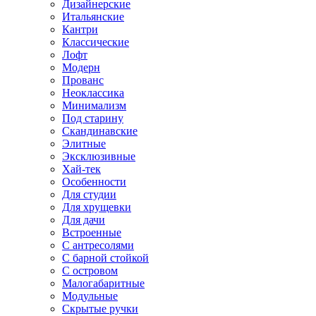
Дизайнерские
Итальянские
Кантри
Классические
Лофт
Модерн
Прованс
Неоклассика
Минимализм
Под старину
Скандинавские
Элитные
Эксклюзивные
Хай-тек
Особенности
Для студии
Для хрущевки
Для дачи
Встроенные
С антресолями
С барной стойкой
С островом
Малогабаритные
Модульные
Скрытые ручки