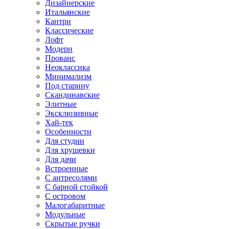
Дизайнерские
Итальянские
Кантри
Классические
Лофт
Модерн
Прованс
Неоклассика
Минимализм
Под старину
Скандинавские
Элитные
Эксклюзивные
Хай-тек
Особенности
Для студии
Для хрущевки
Для дачи
Встроенные
С антресолями
С барной стойкой
С островом
Малогабаритные
Модульные
Скрытые ручки