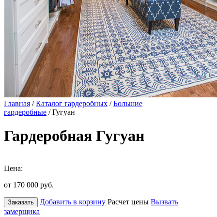
Главная
/
Каталог гардеробных
/
Большие
гардеробные
/ Гугуан
Гардеробная Гугуан
Цена:
от 170 000
руб.
Добавить в корзину
Расчет цены
Вызвать
Заказать
замерщика