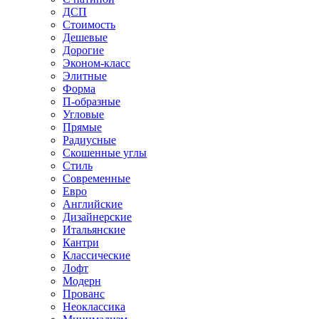
ДСП
Стоимость
Дешевые
Дорогие
Эконом-класс
Элитные
Форма
П-образные
Угловые
Прямые
Радиусные
Скошенные углы
Стиль
Современные
Евро
Английские
Дизайнерские
Итальянские
Кантри
Классические
Лофт
Модерн
Прованс
Неоклассика