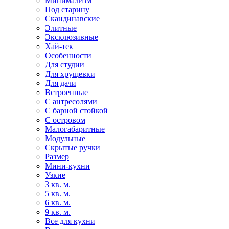
Минимализм
Под старину
Скандинавские
Элитные
Эксклюзивные
Хай-тек
Особенности
Для студии
Для хрущевки
Для дачи
Встроенные
С антресолями
С барной стойкой
С островом
Малогабаритные
Модульные
Скрытые ручки
Размер
Мини-кухни
Узкие
3 кв. м.
5 кв. м.
6 кв. м.
9 кв. м.
Все для кухни