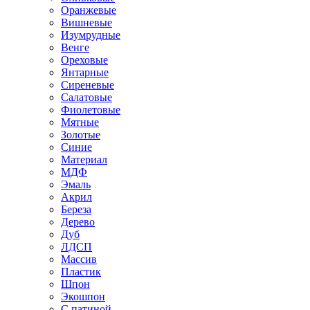
Оранжевые
Вишневые
Изумрудные
Венге
Ореховые
Янтарные
Сиреневые
Салатовые
Фиолетовые
Мятные
Золотые
Синие
Материал
МДФ
Эмаль
Акрил
Береза
Дерево
Дуб
ЛДСП
Массив
Пластик
Шпон
Экошпон
С патиной