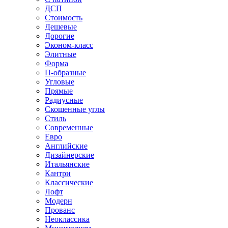
ДСП
Стоимость
Дешевые
Дорогие
Эконом-класс
Элитные
Форма
П-образные
Угловые
Прямые
Радиусные
Скошенные углы
Стиль
Современные
Евро
Английские
Дизайнерские
Итальянские
Кантри
Классические
Лофт
Модерн
Прованс
Неоклассика