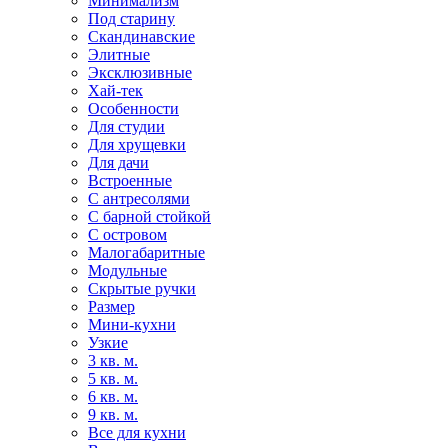
Минимализм
Под старину
Скандинавские
Элитные
Эксклюзивные
Хай-тек
Особенности
Для студии
Для хрущевки
Для дачи
Встроенные
С антресолями
С барной стойкой
С островом
Малогабаритные
Модульные
Скрытые ручки
Размер
Мини-кухни
Узкие
3 кв. м.
5 кв. м.
6 кв. м.
9 кв. м.
Все для кухни