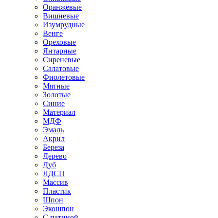
Оранжевые
Вишневые
Изумрудные
Венге
Ореховые
Янтарные
Сиреневые
Салатовые
Фиолетовые
Мятные
Золотые
Синие
Материал
МДФ
Эмаль
Акрил
Береза
Дерево
Дуб
ЛДСП
Массив
Пластик
Шпон
Экошпон
С патиной