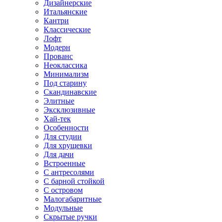
Дизайнерские
Итальянские
Кантри
Классические
Лофт
Модерн
Прованс
Неоклассика
Минимализм
Под старину
Скандинавские
Элитные
Эксклюзивные
Хай-тек
Особенности
Для студии
Для хрущевки
Для дачи
Встроенные
С антресолями
С барной стойкой
С островом
Малогабаритные
Модульные
Скрытые ручки