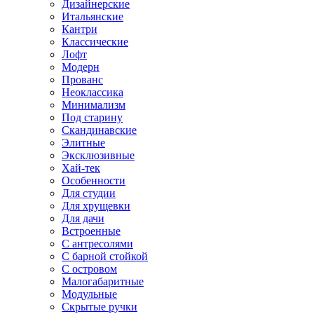
Дизайнерские
Итальянские
Кантри
Классические
Лофт
Модерн
Прованс
Неоклассика
Минимализм
Под старину
Скандинавские
Элитные
Эксклюзивные
Хай-тек
Особенности
Для студии
Для хрущевки
Для дачи
Встроенные
С антресолями
С барной стойкой
С островом
Малогабаритные
Модульные
Скрытые ручки