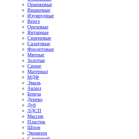
Оранжевые
Вишневые
Изумрудные
Венге
Ореховые
Янтарные
Сиреневые
Салатовые
Фиолетовые
Мятные
Золотые
Синие
Материал
МДФ
Эмаль
Акрил
Береза
Дерево
Дуб
ЛДСП
Массив
Пластик
Шпон
Экошпон
С патиной