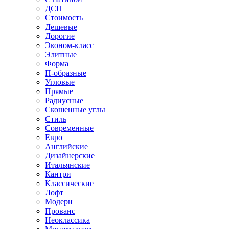
ДСП
Стоимость
Дешевые
Дорогие
Эконом-класс
Элитные
Форма
П-образные
Угловые
Прямые
Радиусные
Скошенные углы
Стиль
Современные
Евро
Английские
Дизайнерские
Итальянские
Кантри
Классические
Лофт
Модерн
Прованс
Неоклассика