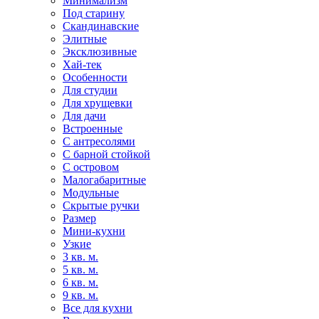
Минимализм
Под старину
Скандинавские
Элитные
Эксклюзивные
Хай-тек
Особенности
Для студии
Для хрущевки
Для дачи
Встроенные
С антресолями
С барной стойкой
С островом
Малогабаритные
Модульные
Скрытые ручки
Размер
Мини-кухни
Узкие
3 кв. м.
5 кв. м.
6 кв. м.
9 кв. м.
Все для кухни