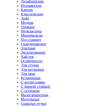
Дизайнерские
Итальянские
Кантри
Классические
Лофт
Модерн
Прованс
Неоклассика
Минимализм
Под старину
Скандинавские
Элитные
Эксклюзивные
Хай-тек
Особенности
Для студии
Для хрущевки
Для дачи
Встроенные
С антресолями
С барной стойкой
С островом
Малогабаритные
Модульные
Скрытые ручки