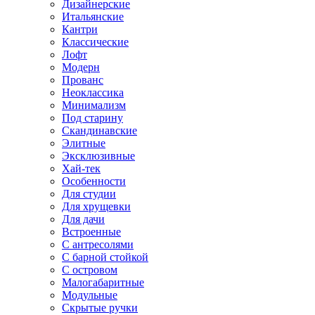
Дизайнерские
Итальянские
Кантри
Классические
Лофт
Модерн
Прованс
Неоклассика
Минимализм
Под старину
Скандинавские
Элитные
Эксклюзивные
Хай-тек
Особенности
Для студии
Для хрущевки
Для дачи
Встроенные
С антресолями
С барной стойкой
С островом
Малогабаритные
Модульные
Скрытые ручки