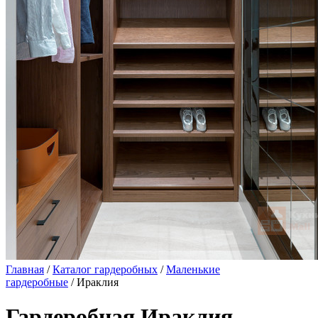
Главная
/
Каталог гардеробных
/
Маленькие
гардеробные
/ Ираклия
Гардеробная Ираклия