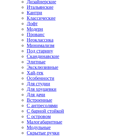
Дизайнерские
Итальянские
Кантри
Классические
Лофт
Модерн
Прованс
Неоклассика
Минимализм
Под старину
Скандинавские
Элитные
Эксклюзивные
Хай-тек
Особенности
Для студии
Для хрущевки
Для дачи
Встроенные
С антресолями
С барной стойкой
С островом
Малогабаритные
Модульные
Скрытые ручки