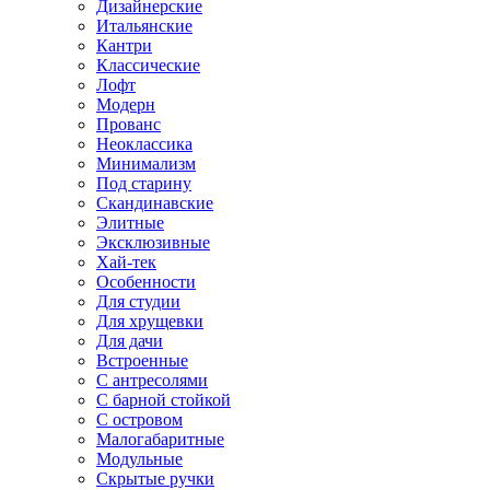
Дизайнерские
Итальянские
Кантри
Классические
Лофт
Модерн
Прованс
Неоклассика
Минимализм
Под старину
Скандинавские
Элитные
Эксклюзивные
Хай-тек
Особенности
Для студии
Для хрущевки
Для дачи
Встроенные
С антресолями
С барной стойкой
С островом
Малогабаритные
Модульные
Скрытые ручки