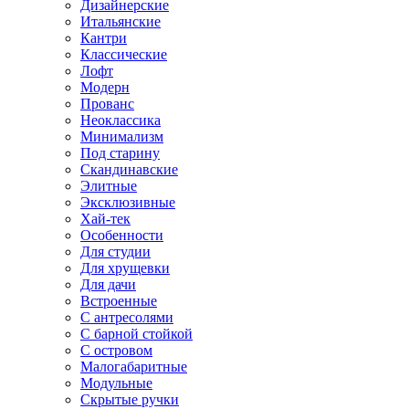
Дизайнерские
Итальянские
Кантри
Классические
Лофт
Модерн
Прованс
Неоклассика
Минимализм
Под старину
Скандинавские
Элитные
Эксклюзивные
Хай-тек
Особенности
Для студии
Для хрущевки
Для дачи
Встроенные
С антресолями
С барной стойкой
С островом
Малогабаритные
Модульные
Скрытые ручки