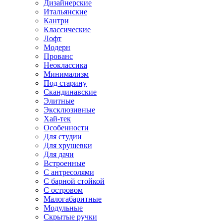
Дизайнерские
Итальянские
Кантри
Классические
Лофт
Модерн
Прованс
Неоклассика
Минимализм
Под старину
Скандинавские
Элитные
Эксклюзивные
Хай-тек
Особенности
Для студии
Для хрущевки
Для дачи
Встроенные
С антресолями
С барной стойкой
С островом
Малогабаритные
Модульные
Скрытые ручки