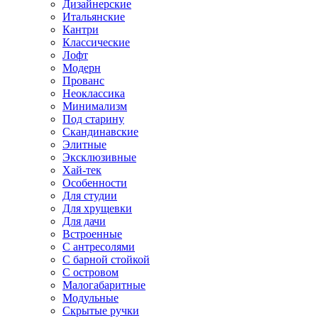
Дизайнерские
Итальянские
Кантри
Классические
Лофт
Модерн
Прованс
Неоклассика
Минимализм
Под старину
Скандинавские
Элитные
Эксклюзивные
Хай-тек
Особенности
Для студии
Для хрущевки
Для дачи
Встроенные
С антресолями
С барной стойкой
С островом
Малогабаритные
Модульные
Скрытые ручки