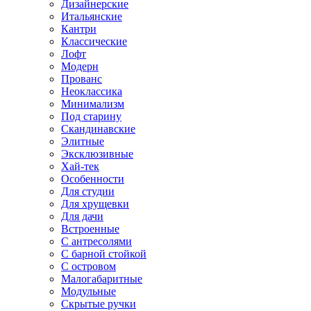
Дизайнерские
Итальянские
Кантри
Классические
Лофт
Модерн
Прованс
Неоклассика
Минимализм
Под старину
Скандинавские
Элитные
Эксклюзивные
Хай-тек
Особенности
Для студии
Для хрущевки
Для дачи
Встроенные
С антресолями
С барной стойкой
С островом
Малогабаритные
Модульные
Скрытые ручки