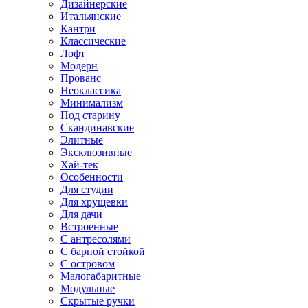
Дизайнерские
Итальянские
Кантри
Классические
Лофт
Модерн
Прованс
Неоклассика
Минимализм
Под старину
Скандинавские
Элитные
Эксклюзивные
Хай-тек
Особенности
Для студии
Для хрущевки
Для дачи
Встроенные
С антресолями
С барной стойкой
С островом
Малогабаритные
Модульные
Скрытые ручки