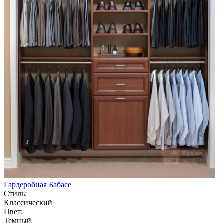
Гардеробная Бабасе
Стиль:
Классический
Цвет:
Темный