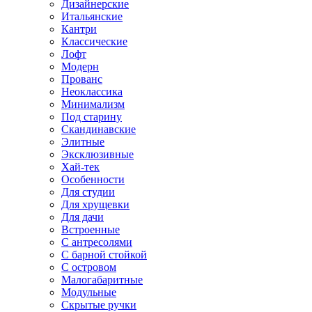
Дизайнерские
Итальянские
Кантри
Классические
Лофт
Модерн
Прованс
Неоклассика
Минимализм
Под старину
Скандинавские
Элитные
Эксклюзивные
Хай-тек
Особенности
Для студии
Для хрущевки
Для дачи
Встроенные
С антресолями
С барной стойкой
С островом
Малогабаритные
Модульные
Скрытые ручки