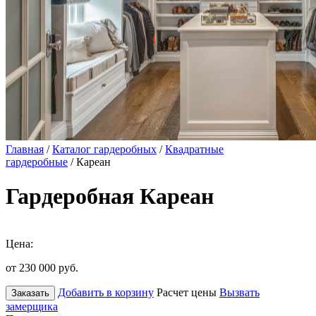
Главная
/
Каталог гардеробных
/
Квадратные
гардеробные
/ Кареан
Гардеробная Кареан
Цена:
от 230 000
руб.
Добавить в корзину
Расчет цены
Вызвать
Заказать
замерщика