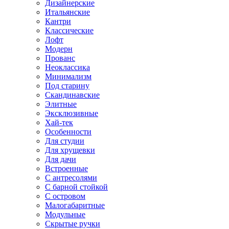
Дизайнерские
Итальянские
Кантри
Классические
Лофт
Модерн
Прованс
Неоклассика
Минимализм
Под старину
Скандинавские
Элитные
Эксклюзивные
Хай-тек
Особенности
Для студии
Для хрущевки
Для дачи
Встроенные
С антресолями
С барной стойкой
С островом
Малогабаритные
Модульные
Скрытые ручки