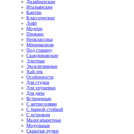
Дизайнерские
Итальянские
Кантри
Классические
Лофт
Модерн
Прованс
Неоклассика
Минимализм
Под старину
Скандинавские
Элитные
Эксклюзивные
Хай-тек
Особенности
Для студии
Для хрущевки
Для дачи
Встроенные
С антресолями
С барной стойкой
С островом
Малогабаритные
Модульные
Скрытые ручки