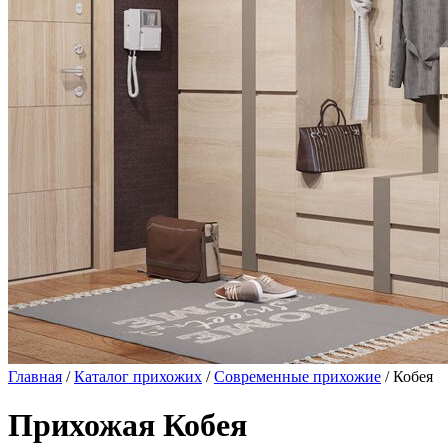
Главная
/
Каталог прихожих
/
Современные прихожие
/ Кобея
Прихожая Кобея