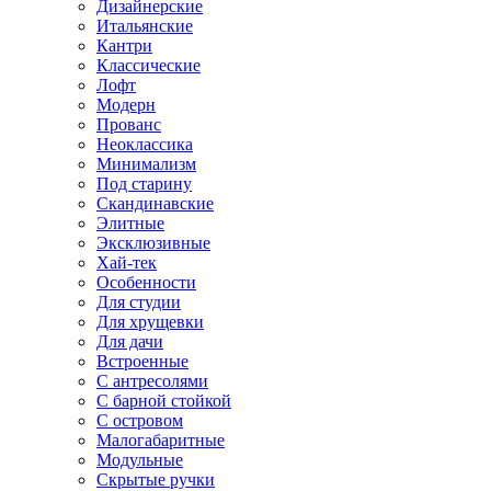
Дизайнерские
Итальянские
Кантри
Классические
Лофт
Модерн
Прованс
Неоклассика
Минимализм
Под старину
Скандинавские
Элитные
Эксклюзивные
Хай-тек
Особенности
Для студии
Для хрущевки
Для дачи
Встроенные
С антресолями
С барной стойкой
С островом
Малогабаритные
Модульные
Скрытые ручки