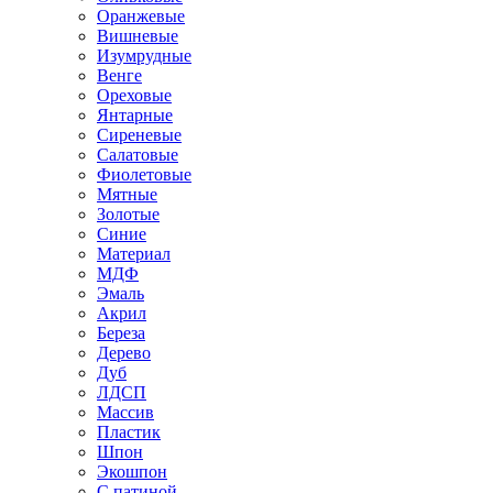
Оранжевые
Вишневые
Изумрудные
Венге
Ореховые
Янтарные
Сиреневые
Салатовые
Фиолетовые
Мятные
Золотые
Синие
Материал
МДФ
Эмаль
Акрил
Береза
Дерево
Дуб
ЛДСП
Массив
Пластик
Шпон
Экошпон
С патиной