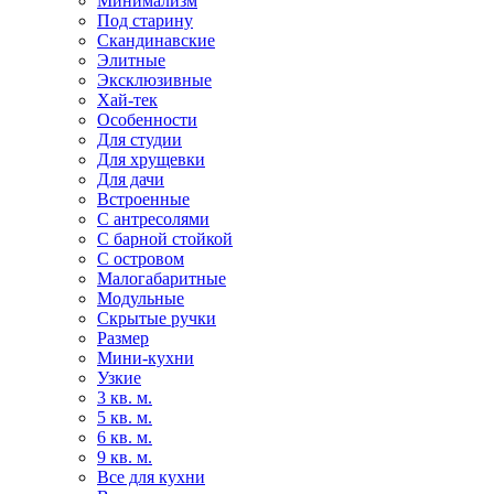
Минимализм
Под старину
Скандинавские
Элитные
Эксклюзивные
Хай-тек
Особенности
Для студии
Для хрущевки
Для дачи
Встроенные
С антресолями
С барной стойкой
С островом
Малогабаритные
Модульные
Скрытые ручки
Размер
Мини-кухни
Узкие
3 кв. м.
5 кв. м.
6 кв. м.
9 кв. м.
Все для кухни