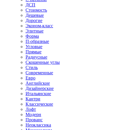
ДСП
Стоимость
Дешевые
Дорогие
Эконом-класс
Элитные
Форма
П-образные
Угловые
Прямые
Радиусные
Скошенные углы
Стиль
Современные
Евро
Английские
Дизайнерские
Итальянские
Кантри
Классические
Лофт
Модерн
Прованс
Неоклассика