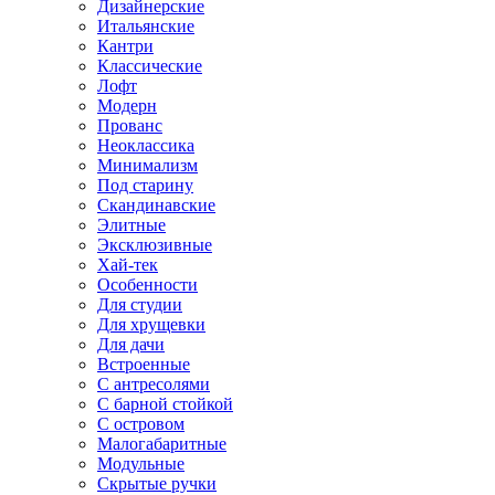
Дизайнерские
Итальянские
Кантри
Классические
Лофт
Модерн
Прованс
Неоклассика
Минимализм
Под старину
Скандинавские
Элитные
Эксклюзивные
Хай-тек
Особенности
Для студии
Для хрущевки
Для дачи
Встроенные
С антресолями
С барной стойкой
С островом
Малогабаритные
Модульные
Скрытые ручки