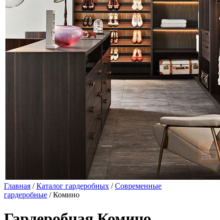
Главная
/
Каталог гардеробных
/
Современные
гардеробные
/ Комино
Гардеробная Комино