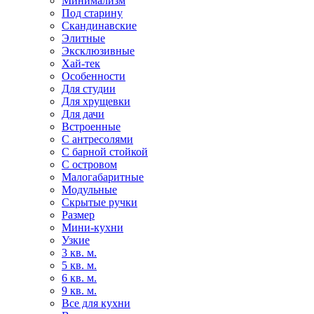
Минимализм
Под старину
Скандинавские
Элитные
Эксклюзивные
Хай-тек
Особенности
Для студии
Для хрущевки
Для дачи
Встроенные
С антресолями
С барной стойкой
С островом
Малогабаритные
Модульные
Скрытые ручки
Размер
Мини-кухни
Узкие
3 кв. м.
5 кв. м.
6 кв. м.
9 кв. м.
Все для кухни