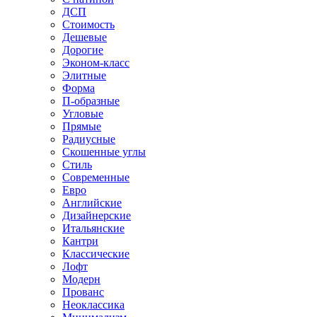
ДСП
Стоимость
Дешевые
Дорогие
Эконом-класс
Элитные
Форма
П-образные
Угловые
Прямые
Радиусные
Скошенные углы
Стиль
Современные
Евро
Английские
Дизайнерские
Итальянские
Кантри
Классические
Лофт
Модерн
Прованс
Неоклассика