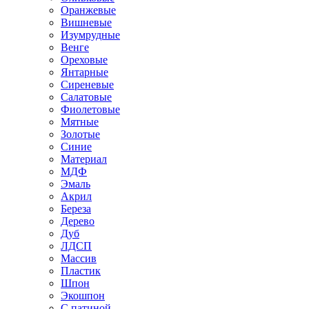
Оранжевые
Вишневые
Изумрудные
Венге
Ореховые
Янтарные
Сиреневые
Салатовые
Фиолетовые
Мятные
Золотые
Синие
Материал
МДФ
Эмаль
Акрил
Береза
Дерево
Дуб
ЛДСП
Массив
Пластик
Шпон
Экошпон
С патиной