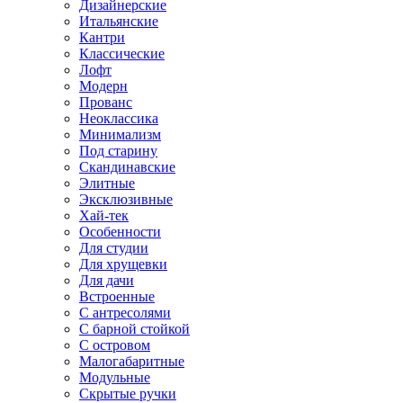
Дизайнерские
Итальянские
Кантри
Классические
Лофт
Модерн
Прованс
Неоклассика
Минимализм
Под старину
Скандинавские
Элитные
Эксклюзивные
Хай-тек
Особенности
Для студии
Для хрущевки
Для дачи
Встроенные
С антресолями
С барной стойкой
С островом
Малогабаритные
Модульные
Скрытые ручки