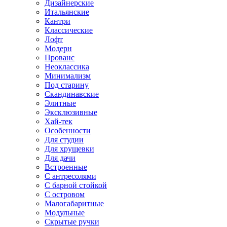
Дизайнерские
Итальянские
Кантри
Классические
Лофт
Модерн
Прованс
Неоклассика
Минимализм
Под старину
Скандинавские
Элитные
Эксклюзивные
Хай-тек
Особенности
Для студии
Для хрущевки
Для дачи
Встроенные
С антресолями
С барной стойкой
С островом
Малогабаритные
Модульные
Скрытые ручки