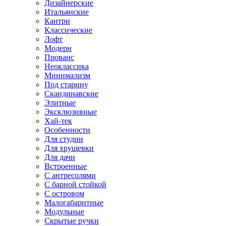
Дизайнерские
Итальянские
Кантри
Классические
Лофт
Модерн
Прованс
Неоклассика
Минимализм
Под старину
Скандинавские
Элитные
Эксклюзивные
Хай-тек
Особенности
Для студии
Для хрущевки
Для дачи
Встроенные
С антресолями
С барной стойкой
С островом
Малогабаритные
Модульные
Скрытые ручки