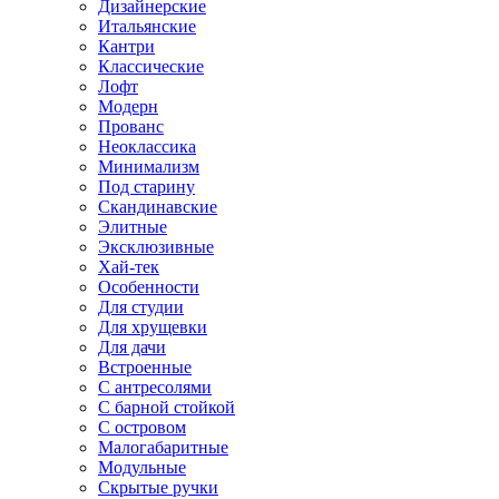
Дизайнерские
Итальянские
Кантри
Классические
Лофт
Модерн
Прованс
Неоклассика
Минимализм
Под старину
Скандинавские
Элитные
Эксклюзивные
Хай-тек
Особенности
Для студии
Для хрущевки
Для дачи
Встроенные
С антресолями
С барной стойкой
С островом
Малогабаритные
Модульные
Скрытые ручки