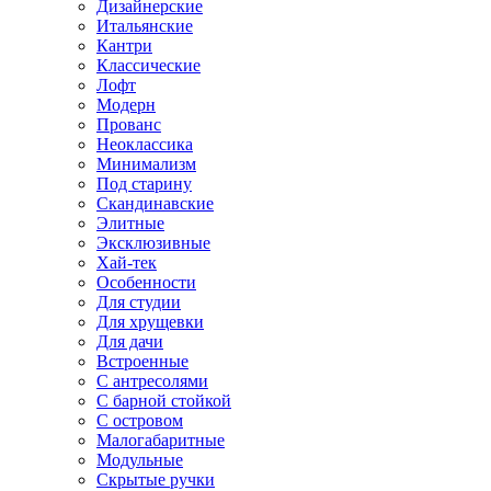
Дизайнерские
Итальянские
Кантри
Классические
Лофт
Модерн
Прованс
Неоклассика
Минимализм
Под старину
Скандинавские
Элитные
Эксклюзивные
Хай-тек
Особенности
Для студии
Для хрущевки
Для дачи
Встроенные
С антресолями
С барной стойкой
С островом
Малогабаритные
Модульные
Скрытые ручки