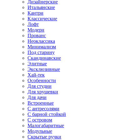
Дизайнерские
Итальянские
Кантри
Классические
Лофт
Модерн
Прованс
Неоклассика
Минимализм
Под старину
Скандинавские
Элитные
Эксклюзивные
Хай-тек
Особенности
Для студии
Для хрущевки
Для дачи
Встроенные
С антресолями
С барной стойкой
С островом
Малогабаритные
Модульные
Скрытые ручки