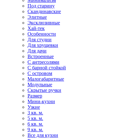
Минимализм
Под старину
Скандинавские
Элитные
Эксклюзивные
Хай-тек
Особенности
Для студии
Для хрущевки
Для дачи
Встроенные
С антресолями
С барной стойкой
С островом
Малогабаритные
Модульные
Скрытые ручки
Размер
Мини-кухни
Узкие
3 кв. м.
5 кв. м.
6 кв. м.
9 кв. м.
Все для кухни