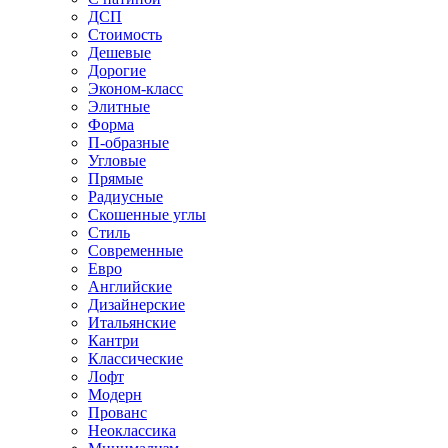
ДСП
Стоимость
Дешевые
Дорогие
Эконом-класс
Элитные
Форма
П-образные
Угловые
Прямые
Радиусные
Скошенные углы
Стиль
Современные
Евро
Английские
Дизайнерские
Итальянские
Кантри
Классические
Лофт
Модерн
Прованс
Неоклассика