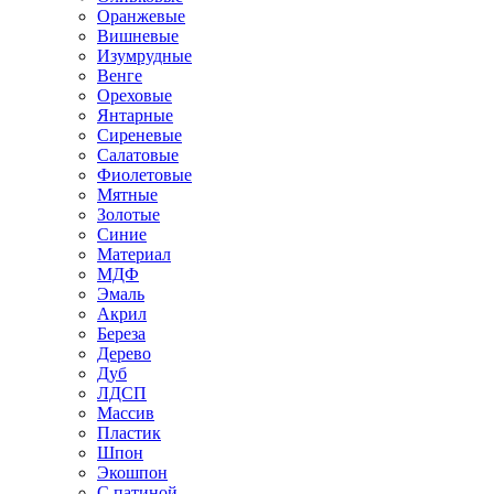
Оранжевые
Вишневые
Изумрудные
Венге
Ореховые
Янтарные
Сиреневые
Салатовые
Фиолетовые
Мятные
Золотые
Синие
Материал
МДФ
Эмаль
Акрил
Береза
Дерево
Дуб
ЛДСП
Массив
Пластик
Шпон
Экошпон
С патиной