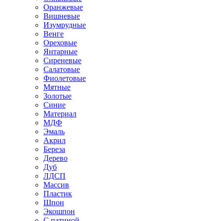
Оранжевые
Вишневые
Изумрудные
Венге
Ореховые
Янтарные
Сиреневые
Салатовые
Фиолетовые
Мятные
Золотые
Синие
Материал
МДФ
Эмаль
Акрил
Береза
Дерево
Дуб
ЛДСП
Массив
Пластик
Шпон
Экошпон
С патиной