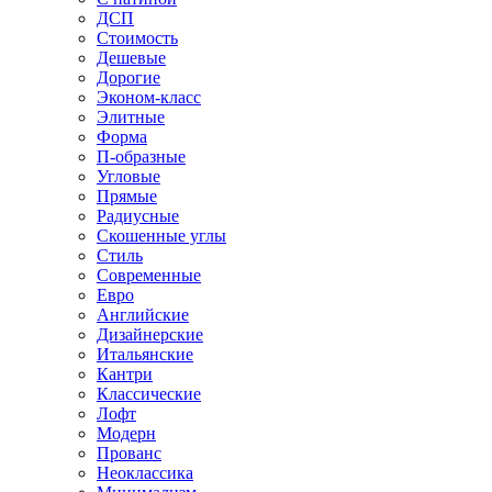
ДСП
Стоимость
Дешевые
Дорогие
Эконом-класс
Элитные
Форма
П-образные
Угловые
Прямые
Радиусные
Скошенные углы
Стиль
Современные
Евро
Английские
Дизайнерские
Итальянские
Кантри
Классические
Лофт
Модерн
Прованс
Неоклассика