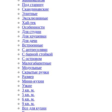
Минимализм
Под старину
Скандинавские
Элитные
Эксклюзивные
Хай-тек
Особенности
Для студии
Для хрущевки
Для дачи
Встроенные
С антресолями
С барной стойкой
С островом
Малогабаритные
Модульные
Скрытые ручки
Размер
Мини-кухни
Узкие
3 кв. м.
5 кв. м.
6 кв. м.
9 кв. м.
Все для кухни