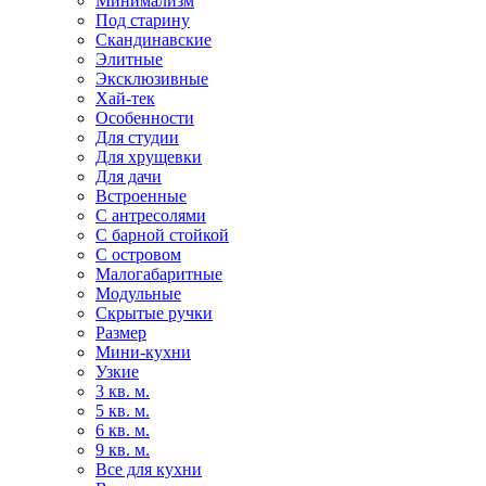
Минимализм
Под старину
Скандинавские
Элитные
Эксклюзивные
Хай-тек
Особенности
Для студии
Для хрущевки
Для дачи
Встроенные
С антресолями
С барной стойкой
С островом
Малогабаритные
Модульные
Скрытые ручки
Размер
Мини-кухни
Узкие
3 кв. м.
5 кв. м.
6 кв. м.
9 кв. м.
Все для кухни