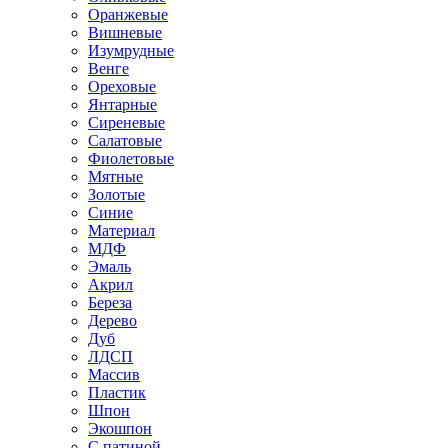
Оранжевые
Вишневые
Изумрудные
Венге
Ореховые
Янтарные
Сиреневые
Салатовые
Фиолетовые
Мятные
Золотые
Синие
Материал
МДФ
Эмаль
Акрил
Береза
Дерево
Дуб
ЛДСП
Массив
Пластик
Шпон
Экошпон
С патиной