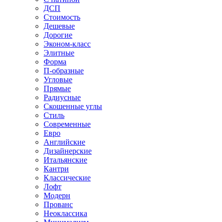
ДСП
Стоимость
Дешевые
Дорогие
Эконом-класс
Элитные
Форма
П-образные
Угловые
Прямые
Радиусные
Скошенные углы
Стиль
Современные
Евро
Английские
Дизайнерские
Итальянские
Кантри
Классические
Лофт
Модерн
Прованс
Неоклассика