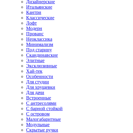
Дизайнерские
Итальянские
Кантри
Классические
Лофт
Модерн
Прованс
Неоклассика
Минимализм
Под старину
Скандинавские
Элитные
Эксклюзивные
Хай-тек
Особенности
Для студии
Для хрущевки
Для дачи
Встроенные
С антресолями
С барной стойкой
С островом
Малогабаритные
Модульные
Скрытые ручки