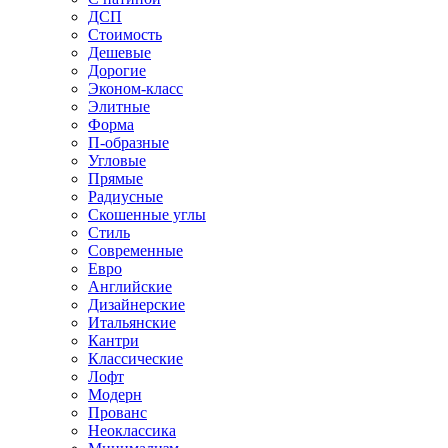
ДСП
Стоимость
Дешевые
Дорогие
Эконом-класс
Элитные
Форма
П-образные
Угловые
Прямые
Радиусные
Скошенные углы
Стиль
Современные
Евро
Английские
Дизайнерские
Итальянские
Кантри
Классические
Лофт
Модерн
Прованс
Неоклассика