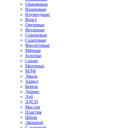
Оранжевые
Вишневые
Изумрудные
Венге
Ореховые
Янтарные
Сиреневые
Салатовые
Фиолетовые
Мятные
Золотые
Синие
Материал
МДФ
Эмаль
Акрил
Береза
Дерево
Дуб
ЛДСП
Массив
Пластик
Шпон
Экошпон
С патиной