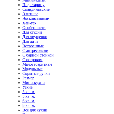
Минимализм
Под старину
Скандинавские
Элитные
Эксклюзивные
Хай-тек
Особенности
Для студии
Для хрущевки
Для дачи
Встроенные
С антресолями
С барной стойкой
С островом
Малогабаритные
Модульные
Скрытые ручки
Размер
Мини-кухни
Узкие
3 кв. м.
5 кв. м.
6 кв. м.
9 кв. м.
Все для кухни