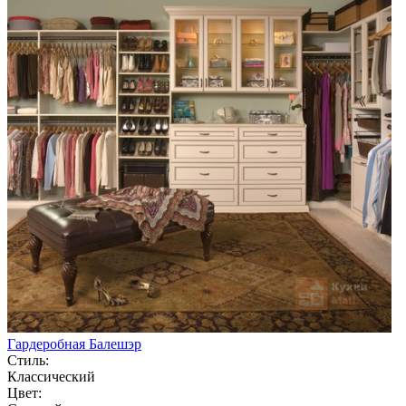
Гардеробная Балешэр
Стиль:
Классический
Цвет: