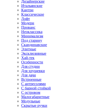
Дизайнерские
Итальянские
Кантри
Классические
Лофт
Модерн
Прованс
Неоклассика
Минимализм
Под старину
Скандинавские
Элитные
Эксклюзивные
Хай-тек
Особенности
Для студии
Для хрущевки
Для дачи
Встроенные
С антресолями
С барной стойкой
С островом
Малогабаритные
Модульные
Скрытые ручки