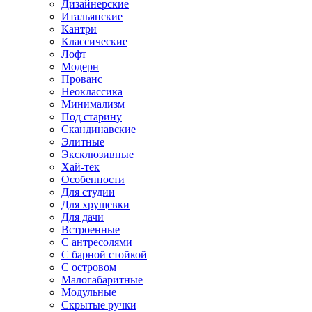
Дизайнерские
Итальянские
Кантри
Классические
Лофт
Модерн
Прованс
Неоклассика
Минимализм
Под старину
Скандинавские
Элитные
Эксклюзивные
Хай-тек
Особенности
Для студии
Для хрущевки
Для дачи
Встроенные
С антресолями
С барной стойкой
С островом
Малогабаритные
Модульные
Скрытые ручки