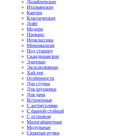
Дизайнерские
Итальянские
Кантри
Классические
Лофт
Модерн
Прованс
Неоклассика
Минимализм
Под старину
Скандинавские
Элитные
Эксклюзивные
Хай-тек
Особенности
Для студии
Для хрущевки
Для дачи
Встроенные
С антресолями
С барной стойкой
С островом
Малогабаритные
Модульные
Скрытые ручки