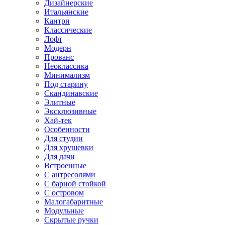
Дизайнерские
Итальянские
Кантри
Классические
Лофт
Модерн
Прованс
Неоклассика
Минимализм
Под старину
Скандинавские
Элитные
Эксклюзивные
Хай-тек
Особенности
Для студии
Для хрущевки
Для дачи
Встроенные
С антресолями
С барной стойкой
С островом
Малогабаритные
Модульные
Скрытые ручки