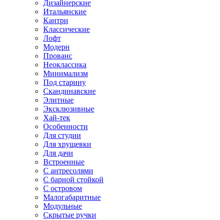
Дизайнерские
Итальянские
Кантри
Классические
Лофт
Модерн
Прованс
Неоклассика
Минимализм
Под старину
Скандинавские
Элитные
Эксклюзивные
Хай-тек
Особенности
Для студии
Для хрущевки
Для дачи
Встроенные
С антресолями
С барной стойкой
С островом
Малогабаритные
Модульные
Скрытые ручки